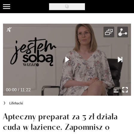
Skip
to
Celebryci
main
content
Triki modowe
Tipy urodowe
Lifehacki
Ładny wystrój
Recenzje kosmetyków
00:00 / 11:22
Klub Recenzentki
Lifehacki
Newsy
Apteczny preparat za 3 zł działa
cuda w łazience. Zapomnisz o
Newsletter