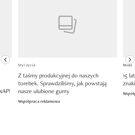
Pokazywanie elementu 1 z 8
previous element
ne
Styl życia
Moda
Z taśmy produkcyjnej do naszych
15 la
torebek. Sprawdziliśmy, jak powstają
znak
SNAP!
nasze ulubione gumy
Współ
Współpraca reklamowa