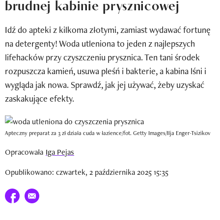
brudnej kabinie prysznicowej
Wizaz Summer Influ School
Idź do apteki z kilkoma złotymi, zamiast wydawać fortunę
Mój profil / Zarejestruj się
na detergenty! Woda utleniona to jeden z najlepszych
lifehacków przy czyszczeniu prysznica. Ten tani środek
rozpuszcza kamień, usuwa pleśń i bakterie, a kabina lśni i
wygląda jak nowa. Sprawdź, jak jej używać, żeby uzyskać
zaskakujące efekty.
Apteczny preparat za 3 zł działa cuda w łazience/fot. Getty Images/Ilja Enger-Tsizikov
Opracowała
Iga Pejas
Opublikowano: czwartek, 2 października 2025 15:35
Udostępnij na facebook
E-mail do przyjaciela