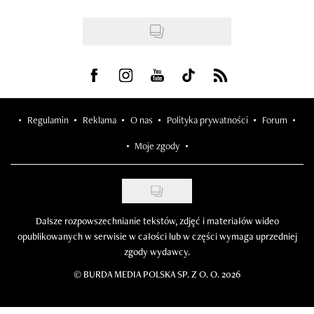
Visit us on Facebook
Visit us on Instagram
Visit us on Youtube
Visit us on Tiktok
Visit us on Rss
Regulamin
Reklama
O nas
Polityka prywatności
Forum
Moje zgody
Dalsze rozpowszechnianie tekstów, zdjęć i materiałów wideo
opublikowanych w serwisie w całości lub w części wymaga uprzedniej
zgody wydawcy.
©
BURDA MEDIA POLSKA SP. Z O. O. 2026