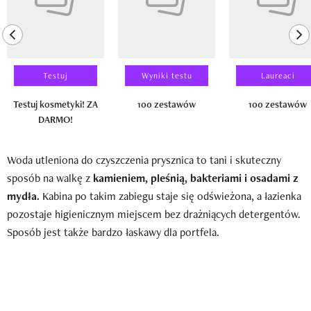
previous element
ne
Testuj
Wyniki testu
Laureaci
Testuj kosmetyki! ZA
100 zestawów
100 zestawów
DARMO!
Woda utleniona do czyszczenia prysznica to tani i skuteczny
sposób na walkę z
kamieniem, pleśnią, bakteriami i osadami z
mydła.
Kabina po takim zabiegu staje się odświeżona, a łazienka
pozostaje higienicznym miejscem bez drażniących detergentów.
Sposób jest także bardzo łaskawy dla portfela.