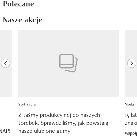
Polecane
Nasze akcje
Pokazywanie elementu 1 z 8
previous element
ne
Styl życia
Moda
Z taśmy produkcyjnej do naszych
15 la
torebek. Sprawdziliśmy, jak powstają
znak
SNAP!
nasze ulubione gumy
Współ