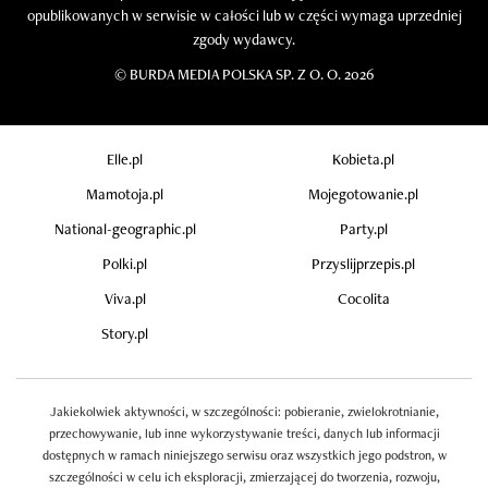
opublikowanych w serwisie w całości lub w części wymaga uprzedniej
zgody wydawcy.
©
BURDA MEDIA POLSKA SP. Z O. O. 2026
Elle.pl
Kobieta.pl
Mamotoja.pl
Mojegotowanie.pl
National-geographic.pl
Party.pl
Polki.pl
Przyslijprzepis.pl
Viva.pl
Cocolita
Story.pl
Jakiekolwiek aktywności, w szczególności: pobieranie, zwielokrotnianie,
przechowywanie, lub inne wykorzystywanie treści, danych lub informacji
dostępnych w ramach niniejszego serwisu oraz wszystkich jego podstron, w
szczególności w celu ich eksploracji, zmierzającej do tworzenia, rozwoju,