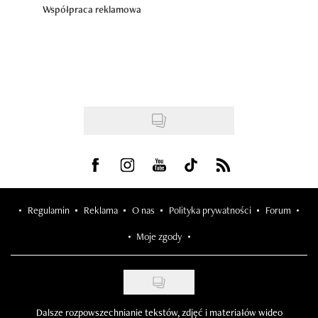
Współpraca reklamowa
Visit us on Facebook
Visit us on Instagram
Visit us on Youtube
Visit us on Tiktok
Visit us on Rss
Regulamin
Reklama
O nas
Polityka prywatności
Forum
Moje zgody
Dalsze rozpowszechnianie tekstów, zdjęć i materiałów wideo