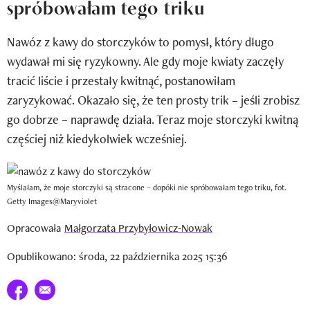
spróbowałam tego triku
Wizaz Summer Influ School
Nawóz z kawy do storczyków to pomysł, który długo
Mój profil / Zarejestruj się
wydawał mi się ryzykowny. Ale gdy moje kwiaty zaczęły
tracić liście i przestały kwitnąć, postanowiłam
zaryzykować. Okazało się, że ten prosty trik – jeśli zrobisz
go dobrze – naprawdę działa. Teraz moje storczyki kwitną
częściej niż kiedykolwiek wcześniej.
Myślałam, że moje storczyki są stracone – dopóki nie spróbowałam tego triku, fot.
Getty Images@Maryviolet
Opracowała
Małgorzata Przybyłowicz-Nowak
Opublikowano: środa, 22 października 2025 15:36
Udostępnij na facebook
E-mail do przyjaciela