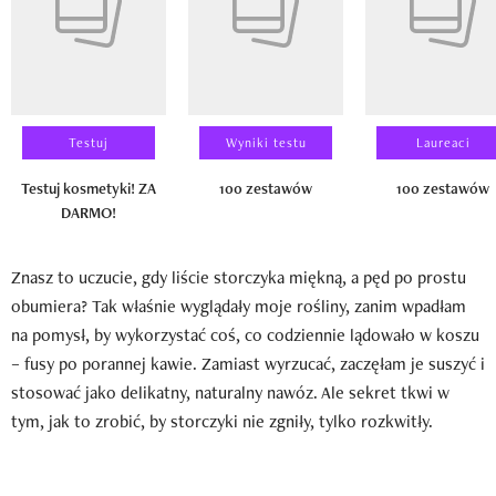
Testuj
Wyniki testu
Laureaci
Testuj kosmetyki! ZA
100 zestawów
100 zestawów
DARMO!
Znasz to uczucie, gdy liście storczyka miękną, a pęd po prostu
obumiera? Tak właśnie wyglądały moje rośliny, zanim wpadłam
na pomysł, by wykorzystać coś, co codziennie lądowało w koszu
– fusy po porannej kawie. Zamiast wyrzucać, zaczęłam je suszyć i
stosować jako delikatny, naturalny nawóz. Ale sekret tkwi w
tym, jak to zrobić, by storczyki nie zgniły, tylko rozkwitły.