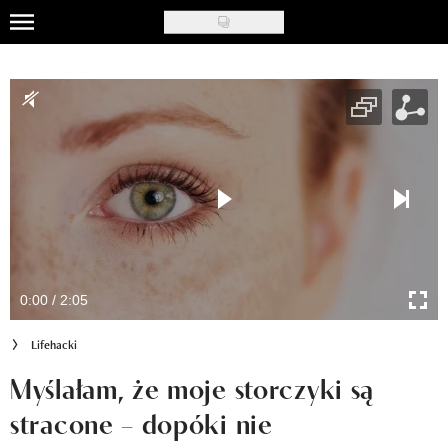
Skip
to
Celebryci
main
content
Triki modowe
Tipy urodowe
Lifehacki
Ładny wystrój
Recenzje kosmetyków
0:00 / 2:05
Klub Recenzentki
Lifehacki
Newsy
Myślałam, że moje storczyki są
stracone – dopóki nie
Newsletter