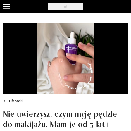
Skip
to
Celebryci
main
content
Triki modowe
Tipy urodowe
Lifehacki
Ładny wystrój
Recenzje kosmetyków
Klub Recenzentki
Lifehacki
Newsy
Nie uwierzysz, czym myję pędzle
do makijażu. Mam je od 5 lat i
Newsletter