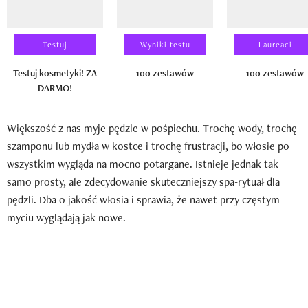
Testuj
Wyniki testu
Laureaci
Testuj kosmetyki! ZA
100 zestawów
100 zestawów
DARMO!
Większość z nas myje pędzle w pośpiechu. Trochę wody, trochę
szamponu lub mydła w kostce i trochę frustracji, bo włosie po
wszystkim wygląda na mocno potargane. Istnieje jednak tak
samo prosty, ale zdecydowanie skuteczniejszy spa-rytuał dla
pędzli. Dba o jakość włosia i sprawia, że nawet przy częstym
myciu wyglądają jak nowe.