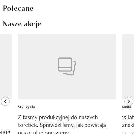
Polecane
Nasze akcje
Pokazywanie elementu 1 z 8
previous element
ne
Styl życia
Moda
Z taśmy produkcyjnej do naszych
15 la
torebek. Sprawdziliśmy, jak powstają
znak
SNAP!
nasze ulubione gumy