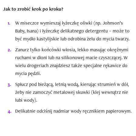
Jak to zrobić krok po kroku?
W miseczce wymieszaj łyżeczkę oliwki (np. Johnson’s
Baby, Isana) i łyżeczkę delikatnego detergentu – może to
być mydło kastylijskie lub odrobina żelu do mycia twarzy.
Zanurz tylko końcówki włosia, lekko masując okrężnymi
ruchami w dłoni lub na silikonowej macie czyszczącej. W
wielu drogeriach znajdziesz także specjalne rękawice do
mycia pędzli.
Spłucz pod bieżącą, letnią wodą, kierując strumień w dół,
żeby nie zamoczyć metalowej skuwki (klej wewnątrz nie
lubi wody).
Delikatnie odciśnij nadmiar wody ręcznikiem papierowym.