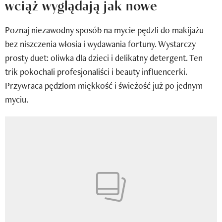
wciąż wyglądają jak nowe
Wizaz Summer Influ School
Poznaj niezawodny sposób na mycie pędzli do makijażu
Mój profil / Zarejestruj się
bez niszczenia włosia i wydawania fortuny. Wystarczy
prosty duet: oliwka dla dzieci i delikatny detergent. Ten
trik pokochali profesjonaliści i beauty influencerki.
Przywraca pędzlom miękkość i świeżość już po jednym
myciu.