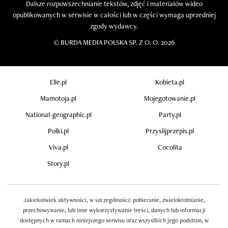
Dalsze rozpowszechnianie tekstów, zdjęć i materiałów wideo
opublikowanych w serwisie w całości lub w części wymaga uprzedniej
zgody wydawcy.
©
BURDA MEDIA POLSKA SP. Z O. O. 2026
Elle.pl
Kobieta.pl
Mamotoja.pl
Mojegotowanie.pl
National-geographic.pl
Party.pl
Polki.pl
Przyslijprzepis.pl
Viva.pl
Cocolita
Story.pl
Jakiekolwiek aktywności, w szczególności: pobieranie, zwielokrotnianie,
przechowywanie, lub inne wykorzystywanie treści, danych lub informacji
dostępnych w ramach niniejszego serwisu oraz wszystkich jego podstron, w