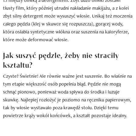
1:1 między oliwką a detergentem. Zbyt dużo oliwki zostawi
tłusty film, który później utrudni nakładanie makijażu, a z kolei
zbyt silny detergent może wysuszyć włosie. Unikaj też moczenia
całego pędzla (klej w skuwce się rozpuszcza), gorącej wody,
która osłabia syntetyczne włókna oraz suszenia na kaloryferze,
które może deformować włosie.
Jak suszyć pędzle, żeby nie straciły
kształtu?
Czyste? Świetnie! Ale równie ważne jest suszenie. Bo właśnie na
tym etapie większość osób popełnia błąd. Pędzle nie mogą
schnąć pionowo, ponieważ woda spływa do środka i luzuje
skuwkę. Najlepiej rozłożyć je poziomo na ręczniku papierowym,
tak by włosie wystawało poza krawędź stołu. Dzięki temu
powietrze krąży wokół końcówek, a kształt pozostaje idealny.