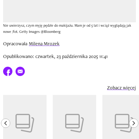
Nie uwierzysz, czym myję pędzle do makijażu. Mam je od 5 lat i wciąż wyglądają jak
nowe /fot. Getty Images @Bloomberg
Opracowała
Milena Mrozek
Opublikowano: czwartek, 23 października 2025 11:41
Udostępnij na facebook
E-mail do przyjaciela
Zobacz więcej
Pokazywanie elementu 1 z 14
previous element
ne