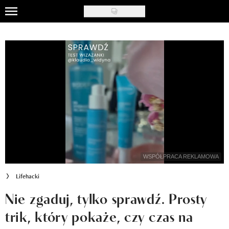
Skip
to
Celebryci
main
content
Triki modowe
Tipy urodowe
Lifehacki
Ładny wystrój
Recenzje kosmetyków
WSPÓŁPRACA REKLAMOWA
Klub Recenzentki
Lifehacki
Newsy
Nie zgaduj, tylko sprawdź. Prosty
trik, który pokaże, czy czas na
Newsletter