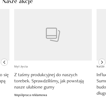
Nasze akcje
Pokazywanie elementu 1 z 8
previous element
ne
Styl życia
Nasze 
o się
Z taśmy produkcyjnej do naszych
Infl
upą
torebek. Sprawdziliśmy, jak powstają
Summ
nasze ulubione gumy
budo
dług
Współpraca reklamowa