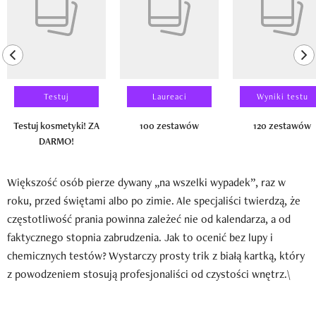
previous element
ne
Testuj
Laureaci
Wyniki testu
Testuj kosmetyki! ZA
100 zestawów
120 zestawów
DARMO!
Większość osób pierze dywany „na wszelki wypadek”, raz w
roku, przed świętami albo po zimie. Ale specjaliści twierdzą, że
częstotliwość prania powinna zależeć nie od kalendarza, a od
faktycznego stopnia zabrudzenia. Jak to ocenić bez lupy i
chemicznych testów? Wystarczy prosty trik z białą kartką, który
z powodzeniem stosują profesjonaliści od czystości wnętrz.\