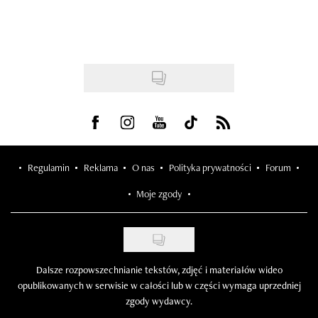
Visit us on Facebook
Visit us on Instagram
Visit us on Youtube
Visit us on Tiktok
Visit us on Rss
Regulamin
Reklama
O nas
Polityka prywatności
Forum
Moje zgody
Dalsze rozpowszechnianie tekstów, zdjęć i materiałów wideo
opublikowanych w serwisie w całości lub w części wymaga uprzedniej
zgody wydawcy.