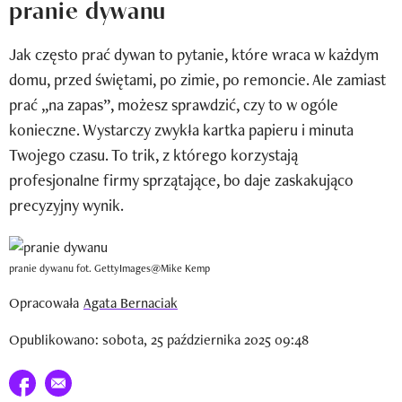
pranie dywanu
Wizaz Summer Influ School
Jak często prać dywan to pytanie, które wraca w każdym
Mój profil / Zarejestruj się
domu, przed świętami, po zimie, po remoncie. Ale zamiast
prać „na zapas”, możesz sprawdzić, czy to w ogóle
konieczne. Wystarczy zwykła kartka papieru i minuta
Twojego czasu. To trik, z którego korzystają
profesjonalne firmy sprzątające, bo daje zaskakująco
precyzyjny wynik.
pranie dywanu fot. GettyImages@Mike Kemp
Opracowała
Agata Bernaciak
Opublikowano: sobota, 25 października 2025 09:48
Udostępnij na facebook
E-mail do przyjaciela