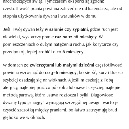
nadchodzących świąt. Tymczasem eksperci są zgodni:
częstotliwość prania powinna zależeć nie od kalendarza, ale od
stopnia użytkowania dywanu i warunków w domu.
Jeśli Twój dywan leży
w salonie czy sypialni
, gdzie ruch jest
niewielki, wystarczy pranie
raz na 12–18 miesięcy
. W
pomieszczeniach o dużym natężeniu ruchu, jak korytarze czy
przedpokój, lepiej zrobić to co
6 miesięcy
.
W domach
ze zwierzętami lub małymi dziećmi
częstotliwość
powinna wzrosnąć do
co 3–6 miesięcy
, bo sierść, kurz i tłuszcz
szybciej osadzają się na włóknach. A jeśli mieszkają z Tobą
alergicy, najlepiej prać co pół roku lub nawet częściej, najlepiej
metodą parową, która usuwa roztocza i pyłki. Długowłose
dywany typu „shaggy” wymagają szczególnej uwagi i warto je
czyścić szczotką między praniami, bo łatwo zatrzymują brud
głęboko we włóknach.