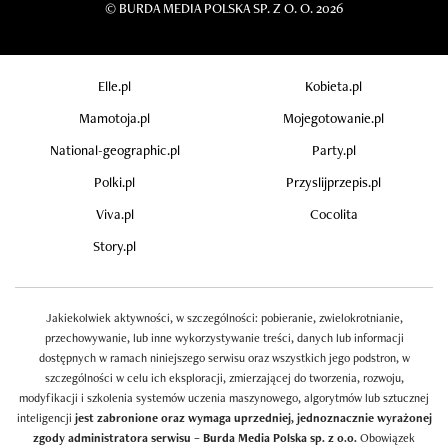
©
BURDA MEDIA POLSKA SP. Z O. O. 2026
Elle.pl
Kobieta.pl
Mamotoja.pl
Mojegotowanie.pl
National-geographic.pl
Party.pl
Polki.pl
Przyslijprzepis.pl
Viva.pl
Cocolita
Story.pl
Jakiekolwiek aktywności, w szczególności: pobieranie, zwielokrotnianie,
przechowywanie, lub inne wykorzystywanie treści, danych lub informacji
dostępnych w ramach niniejszego serwisu oraz wszystkich jego podstron, w
szczególności w celu ich eksploracji, zmierzającej do tworzenia, rozwoju,
modyfikacji i szkolenia systemów uczenia maszynowego, algorytmów lub sztucznej
inteligencji
jest zabronione oraz wymaga uprzedniej, jednoznacznie wyrażonej
zgody administratora serwisu – Burda Media Polska sp. z o.o.
Obowiązek