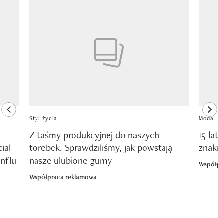
Pokazywanie elementu 1 z 8
previous element
ne
Styl życia
Moda
Z taśmy produkcyjnej do naszych
15 la
ial
torebek. Sprawdziliśmy, jak powstają
znak
nflu
nasze ulubione gumy
Współ
Współpraca reklamowa