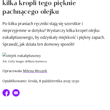
kilka kropli tego pięknie
Wizaz Summer Influ School
pachnącego olejku
Mój profil / Zarejestruj się
Po kilku praniach ręczniki stają się szorstkie i
nieprzyjemne w dotyku? Wystarczy kilka kropel olejku
eukaliptusowego, by odzyskały miękkość i piękny zapach.
Sprawdź, jak działa ten domowy sposób!
/fot. Getty Images @Maria Korneeva
Opracowała
Milena Mrozek
Opublikowano: środa, 8 października 2025 12:50
Udostępnij na facebook
E-mail do przyjaciela