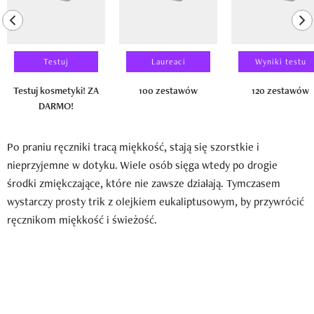
previous element
ne
Testuj
Laureaci
Wyniki testu
Testuj kosmetyki! ZA
100 zestawów
120 zestawów
DARMO!
Po praniu ręczniki tracą miękkość, stają się szorstkie i
nieprzyjemne w dotyku. Wiele osób sięga wtedy po drogie
środki zmiękczające, które nie zawsze działają. Tymczasem
wystarczy prosty trik z olejkiem eukaliptusowym, by przywrócić
ręcznikom miękkość i świeżość.