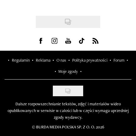
Visit us on Facebook
Visit us on Instagram
Visit us on Youtube
Visit us on Tiktok
Visit us on Rss
Regulamin
Reklama
O nas
Polityka prywatności
Forum
Moje zgody
Dalsze rozpowszechnianie tekstów, zdjęć i materiałów wideo
opublikowanych w serwisie w całości lub w części wymaga uprzedniej
zgody wydawcy.
©
BURDA MEDIA POLSKA SP. Z O. O. 2026