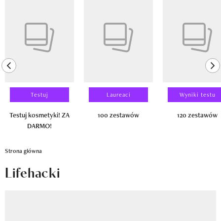
Wizaz Summer Influ School
Pokazywanie elementu 1 z 14
Mój profil / Zarejestruj się
previous element
ne
Testuj
Laureaci
Wyniki testu
Testuj kosmetyki! ZA
100 zestawów
120 zestawów
DARMO!
Strona główna
Lifehacki